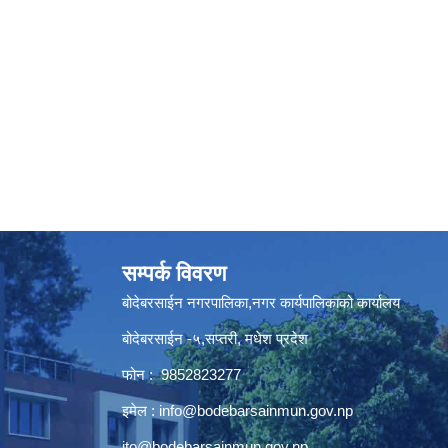
सम्पर्क विवरण
बोदेबरसाईन नगरपालिका,नगर कार्यपालिकाको कार्यालय
बोदेबरसाईन -५,सप्तरी, मधेश प्रदेश
फोन : 9852823277
इमेल :
info@bodebarsainmun.gov.np
ito@bodebarsainmun.gov.np