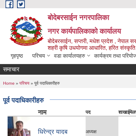
Skip to main content
बोदेबरसाईन नगरपालिका
नगर कार्यपालिकाको कार्यालय
बोदेबरसाईन, सप्तरी, मधेश प्रदेश , नेपाल स
शहरी कृषि उधयोगमा आधारित, हरित संस्कृति
गृहपृष्ठ
परिचय
वडा कार्यालयहरु
कार्यक्रम तथा परियो
समाचार
You are here
Home
»
परिचय
» पूर्व पदाधिकारीहरु
पूर्व पदाधिकारीहरु
नाम
पद
शाखा
ईमेल
धिरेन्द्र यादब
अध्यक्ष