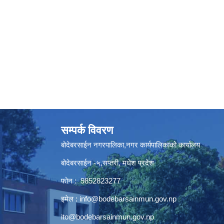
सम्पर्क विवरण
बोदेबरसाईन नगरपालिका,नगर कार्यपालिकाको कार्यालय
बोदेबरसाईन -५,सप्तरी, मधेश प्रदेश
फोन : 9852823277
इमेल :
info@bodebarsainmun.gov.np
ito@bodebarsainmun.gov.np