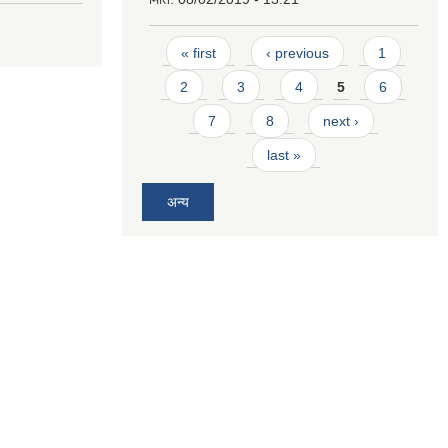
Pages
« first
‹ previous
1
2
3
4
5
6
7
8
next ›
last »
अन्य