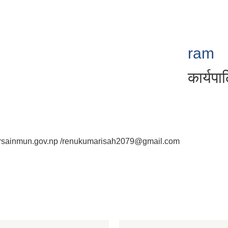
ram
कार्यप
sainmun.gov.np /renukumarisah2079@gmail.com