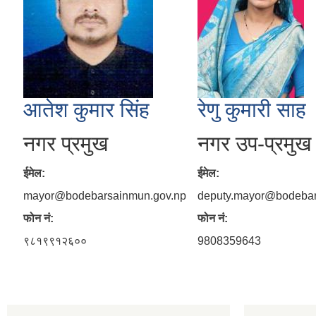
आतेश कुमार सिंह
रेणु कुमारी साह
नगर प्रमुख
नगर उप-प्रमुख
ईमेल:
ईमेल:
mayor@bodebarsainmun.gov.np
deputy.mayor@bodebar
फोन नं:
फोन नं:
९८१९९१२६००
9808359643