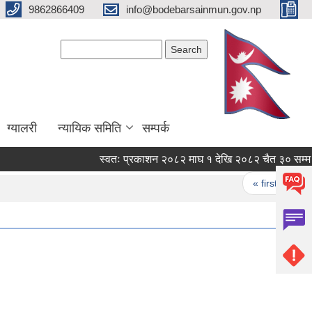
9862866409
info@bodebarsainmun.gov.np
Search form
Search
ग्यालरी
न्यायिक समिति
सम्पर्क
स्वतः प्रकाशन २०८२ माघ १ देखि २०८२ चैत ३० सम्म
Pages
« first
‹ pr