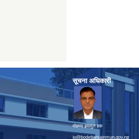
सूचना अधिकारी
मोहम्म्द इमामुल हक
io@bodebarsainmun.gov.np