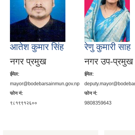
आतेश कुमार सिंह
रेणु कुमारी साह
नगर प्रमुख
नगर उप-प्रमुख
ईमेल:
ईमेल:
mayor@bodebarsainmun.gov.np
deputy.mayor@bodebar
फोन नं:
फोन नं:
९८१९९१२६००
9808359643