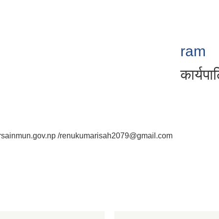
ram
कार्यप
sainmun.gov.np /renukumarisah2079@gmail.com