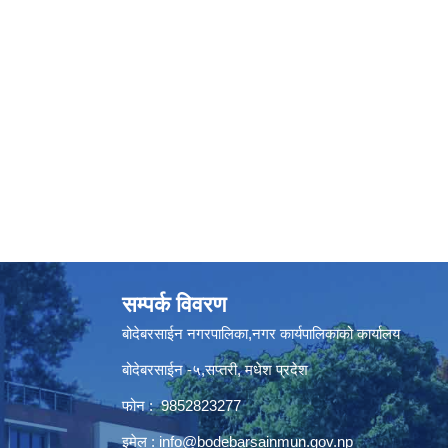
सम्पर्क विवरण
बोदेबरसाईन नगरपालिका,नगर कार्यपालिकाको कार्यालय
बोदेबरसाईन -५,सप्तरी, मधेश प्रदेश
फोन : 9852823277
इमेल :
info@bodebarsainmun.gov.np