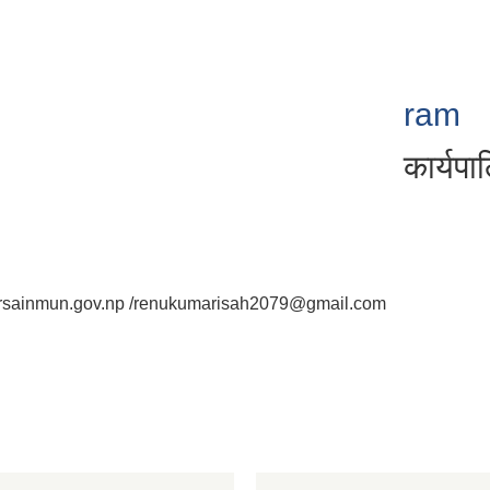
ram
कार्यप
sainmun.gov.np /renukumarisah2079@gmail.com