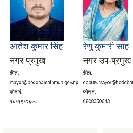
आतेश कुमार सिंह
रेणु कुमारी साह
नगर प्रमुख
नगर उप-प्रमुख
ईमेल:
ईमेल:
mayor@bodebarsainmun.gov.np
deputy.mayor@bodebar
फोन नं:
फोन नं:
९८१९९१२६००
9808359643