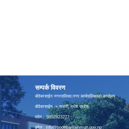
सम्पर्क विवरण
बोदेबरसाईन नगरपालिका,नगर कार्यपालिकाको कार्यालय
बोदेबरसाईन -५,सप्तरी, मधेश प्रदेश
फोन : 9852823277
इमेल :
info@bodebarsainmun.gov.np