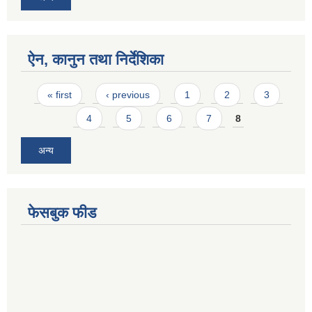
ऐन, कानुन तथा निर्देशिका
Pages
« first
‹ previous
1
2
3
4
5
6
7
8
अन्य
फेसबुक फीड