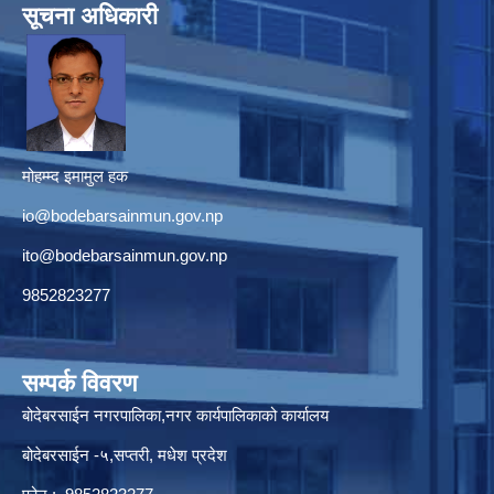
सूचना अधिकारी
मोहम्म्द इमामुल हक
io@bodebarsainmun.gov.np
ito@bodebarsainmun.gov.np
9852823277
सम्पर्क विवरण
बोदेबरसाईन नगरपालिका,नगर कार्यपालिकाको कार्यालय
बोदेबरसाईन -५,सप्तरी, मधेश प्रदेश