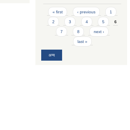
Pages
« first
‹ previous
1
2
3
4
5
6
7
8
next ›
last »
अन्य