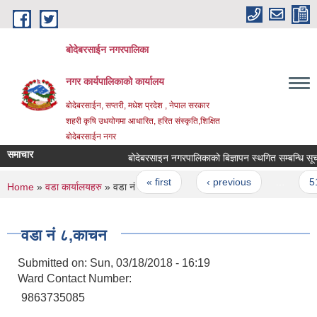
Skip to main content
बोदेबरसाईन नगरपालिका
नगर कार्यपालिकाको कार्यालय
बोदेबरसाईन, सप्तरी, मधेश प्रदेश , नेपाल सरकार
शहरी कृषि उधयोगमा आधारित, हरित संस्कृति,शिक्षित
बोदेबरसाईन नगर
समाचार
बोदेबरसाइन नगरपालिकाको बिज्ञापन स्थगित सम्बन्धि सूचना
Pages
« first
‹ previous
…
51
You are here
Home
»
वडा कार्यालयहरु
» वडा नं‌ ८,काचन
वडा नं‌ ८,काचन
Submitted on:
Sun, 03/18/2018 - 16:19
Ward Contact Number:
9863735085