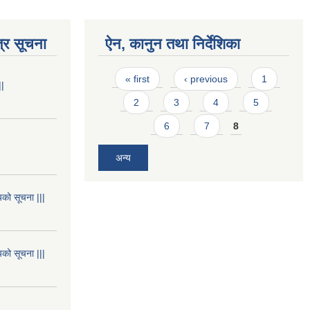
्र सूचना
ऐन, कानुन तथा निर्देशिका
Pages
« first
‹ previous
1
||
2
3
4
5
6
7
8
अन्य
यको सूचना |||
यको सूचना |||