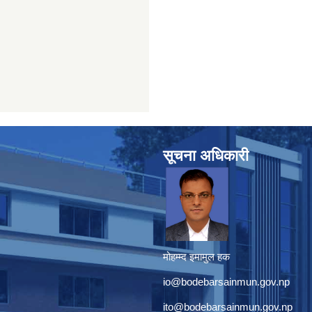
सूचना अधिकारी
मोहम्म्द इमामुल हक
io@bodebarsainmun.gov.np
ito@bodebarsainmun.gov.np